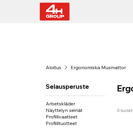
Aloitus
Ergonomiska Musmattor
Selausperuste
Erg
Arbetskläder
Näyttelyn seinät
0 tuotet
Profiilivaatteet
Profiilituotteet