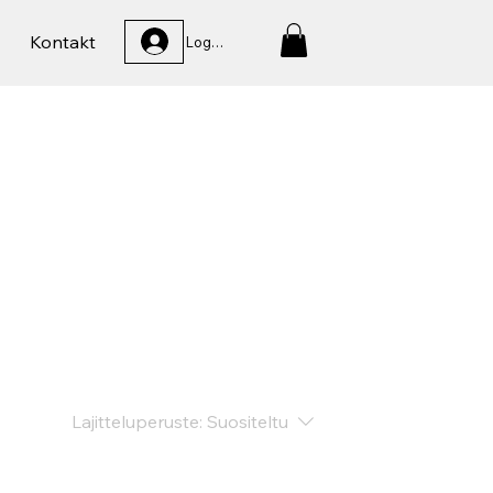
Kontakt
Logga In
Lajitteluperuste:
Suositeltu