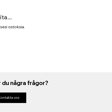
ta...
ksesi ostoksia.
 du några frågor?
Kontakta oss