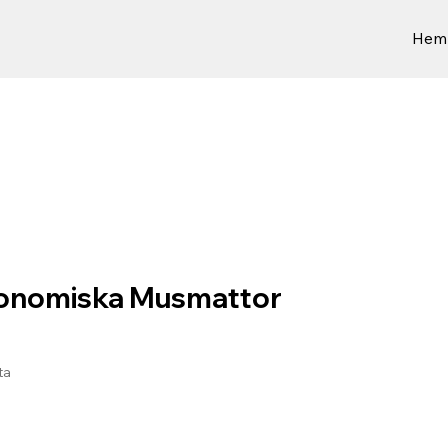
Hem
onomiska Musmattor
ta