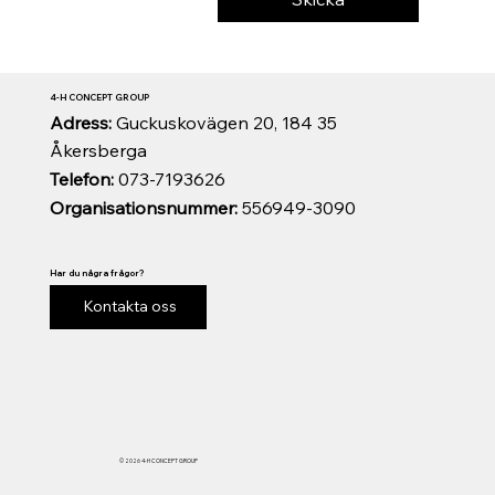
4-H CONCEPT GROUP
Adress:
Guckuskovägen 20, 184 35
Åkersberga
Telefon:
073-7193626
Organisationsnummer:
556949-3090
Har du några frågor?
Kontakta oss
© 2026 4-H CONCEPT GROUP