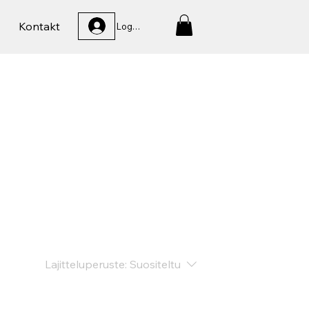
Kontakt
Logga In
Lajitteluperuste:
Suositeltu