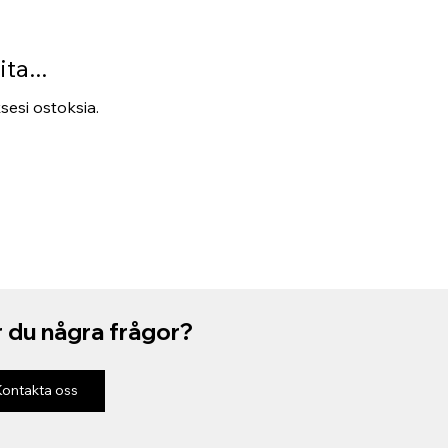
ta...
ksesi ostoksia.
 du några frågor?
Kontakta oss