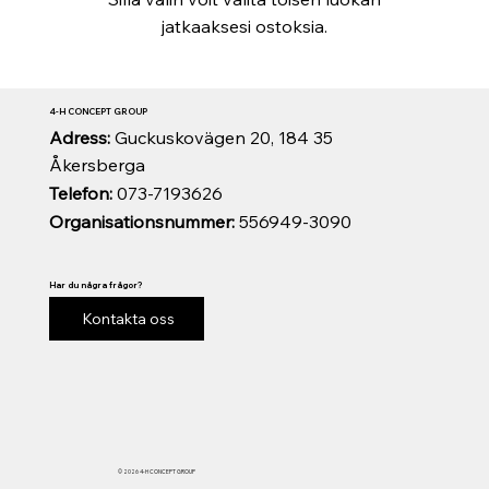
jatkaaksesi ostoksia.
4-H CONCEPT GROUP
Adress:
Guckuskovägen 20, 184 35
Åkersberga
Telefon:
073-7193626
Organisationsnummer:
556949-3090
Har du några frågor?
Kontakta oss
© 2026 4-H CONCEPT GROUP