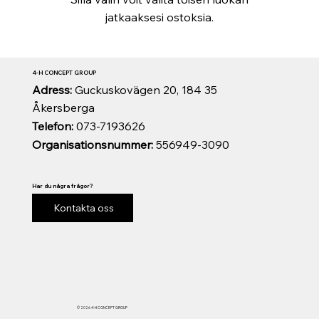
jatkaaksesi ostoksia.
4-H CONCEPT GROUP
Adress:
Guckuskovägen 20, 184 35
Åkersberga
Telefon:
073-7193626
Organisationsnummer:
556949-3090
Har du några frågor?
Kontakta oss
© 2026 4-H CONCEPT GROUP