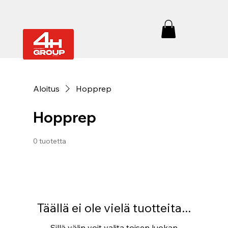
Aloitus
Hopprep
Hopprep
0 tuotetta
Täällä ei ole vielä tuotteita...
Sillä välin voit valita toisen luokan