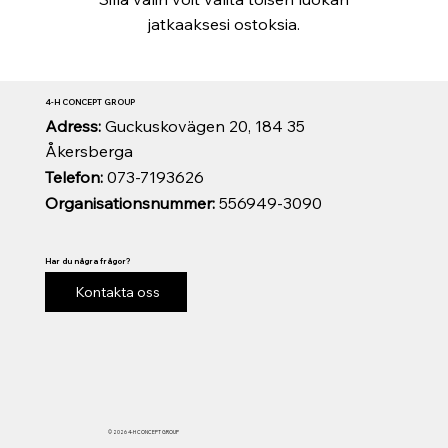
jatkaaksesi ostoksia.
4-H CONCEPT GROUP
Adress:
Guckuskovägen 20, 184 35
Åkersberga
Telefon:
073-7193626
Organisationsnummer:
556949-3090
Har du några frågor?
Kontakta oss
© 2026 4-H CONCEPT GROUP