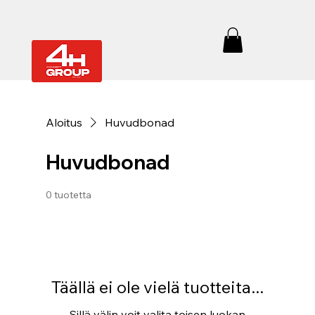
Aloitus
Huvudbonad
Huvudbonad
0 tuotetta
Täällä ei ole vielä tuotteita...
Sillä välin voit valita toisen luokan