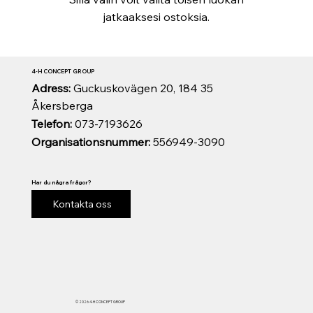
jatkaaksesi ostoksia.
4-H CONCEPT GROUP
Adress:
Guckuskovägen 20, 184 35
Åkersberga
Telefon:
073-7193626
Organisationsnummer:
556949-3090
Har du några frågor?
Kontakta oss
© 2026 4-H CONCEPT GROUP