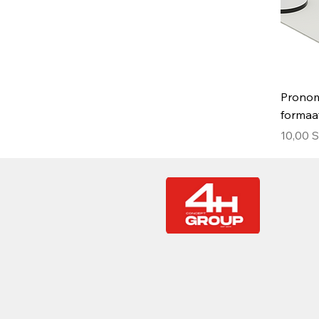
Pronom
formaat
Hinta
10,00 