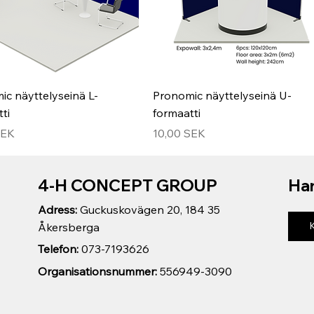
ic näyttelyseinä L-
Pronomic näyttelyseinä U-
ti
formaatti
Hinta
SEK
10,00 SEK
4-H CONCEPT GROUP
Har
Adress:
Guckuskovägen 20, 184 35
Åkersberga
Telefon:
073-7193626
Organisationsnummer:
556949-3090