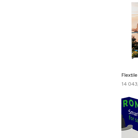
Flextil
Hinta
14 043