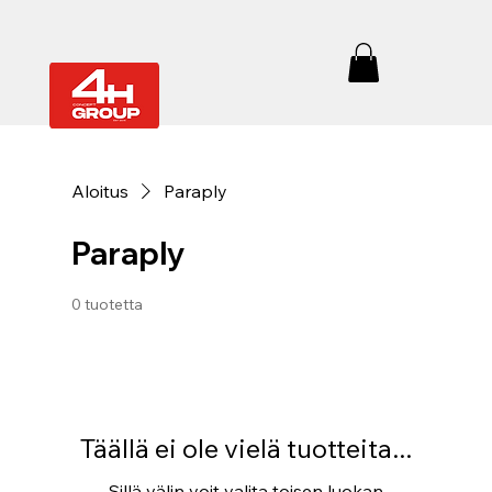
Aloitus
Paraply
Paraply
0 tuotetta
Täällä ei ole vielä tuotteita...
Sillä välin voit valita toisen luokan