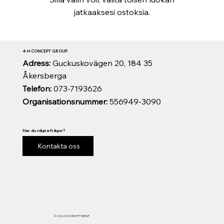
jatkaaksesi ostoksia.
4-H CONCEPT GROUP
Adress:
Guckuskovägen 20, 184 35
Åkersberga
Telefon:
073-7193626
Organisationsnummer:
556949-3090
Har du några frågor?
Kontakta oss
© 2026 4-H CONCEPT GROUP