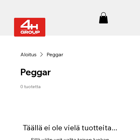
Aloitus
Peggar
Peggar
0 tuotetta
Täällä ei ole vielä tuotteita...
Sillä välin voit valita toisen luokan