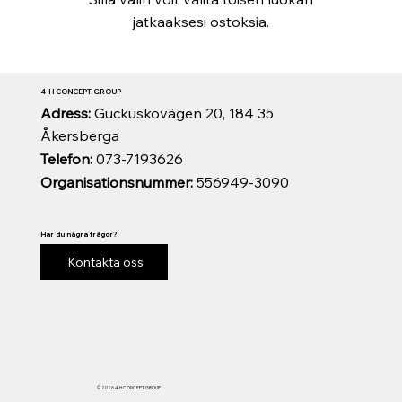
jatkaaksesi ostoksia.
4-H CONCEPT GROUP
Adress:
Guckuskovägen 20, 184 35
Åkersberga
Telefon:
073-7193626
Organisationsnummer:
556949-3090
Har du några frågor?
Kontakta oss
© 2026 4-H CONCEPT GROUP