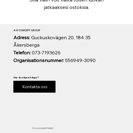
jatkaaksesi ostoksia.
4-H CONCEPT GROUP
Adress:
Guckuskovägen 20, 184 35
Åkersberga
Telefon:
073-7193626
Organisationsnummer:
556949-3090
Har du några frågor?
Kontakta oss
© 2026 4-H CONCEPT GROUP