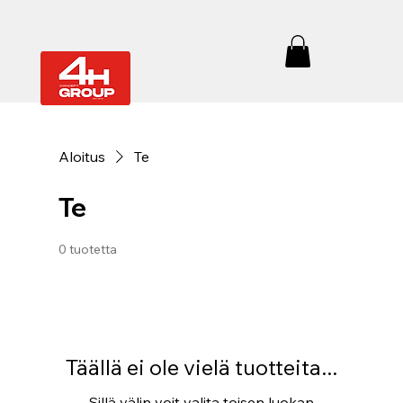
Aloitus
Te
Te
0 tuotetta
Täällä ei ole vielä tuotteita...
Sillä välin voit valita toisen luokan