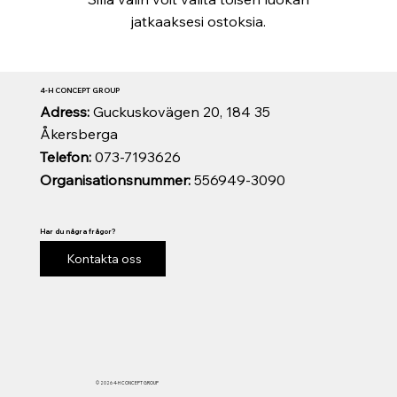
jatkaaksesi ostoksia.
4-H CONCEPT GROUP
Adress:
Guckuskovägen 20, 184 35
Åkersberga
Telefon:
073-7193626
Organisationsnummer:
556949-3090
Har du några frågor?
Kontakta oss
© 2026 4-H CONCEPT GROUP