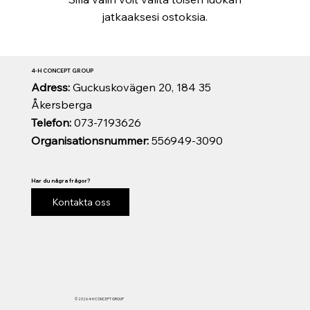
jatkaaksesi ostoksia.
4-H CONCEPT GROUP
Adress:
Guckuskovägen 20, 184 35
Åkersberga
Telefon:
073-7193626
Organisationsnummer:
556949-3090
Har du några frågor?
Kontakta oss
© 2026 4-H CONCEPT GROUP