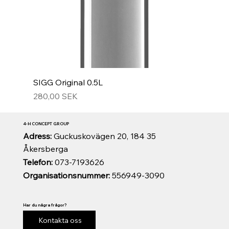
SIGG Original 0.5L
Hinta
280,00 SEK
4-H CONCEPT GROUP
Adress:
Guckuskovägen 20, 184 35
Åkersberga
Telefon:
073-7193626
Organisationsnummer:
556949-3090
Har du några frågor?
Kontakta oss