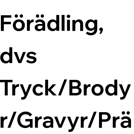
Förädling, 
dvs 
Tryck/Brody
r/Gravyr/Prä