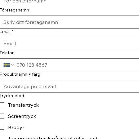
Företagsnamn
Email
*
Telefon
Produktnamn + färg
Tryckmetod
Transfertryck
Screentryck
Brodyr
Tampotryck (tryck på metell/plast etc)