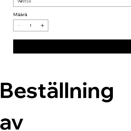
Määrä
Beställning 
av 