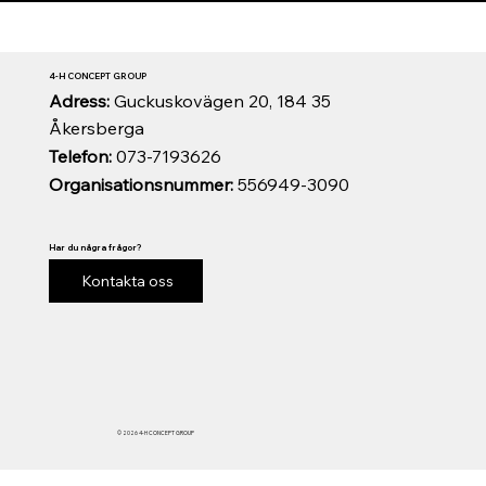
4-H CONCEPT GROUP
Adress:
Guckuskovägen 20, 184 35
Åkersberga
Telefon:
073-7193626
Organisationsnummer:
556949-3090
Har du några frågor?
Kontakta oss
© 2026 4-H CONCEPT GROUP