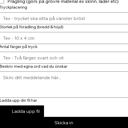
Prägling (görs på grövre material ex skinn, läder etc)
Tryckplacering
Storlek på förädling (bredd & höjd)
Antal färger på tryck
Beskriv med egna ord vad du önskar
Ladda upp din fil här
Ladda upp fil
Skicka in