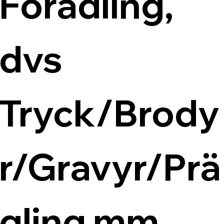
Förädling, 
dvs 
Tryck/Brody
r/Gravyr/Prä
gling mm.