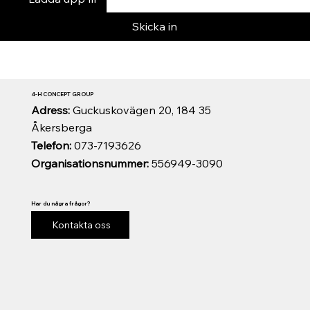
Skicka in
4-H CONCEPT GROUP
Adress:
Guckuskovägen 20, 184 35
Åkersberga
Telefon:
073-7193626
Organisationsnummer:
556949-3090
Har du några frågor?
Kontakta oss