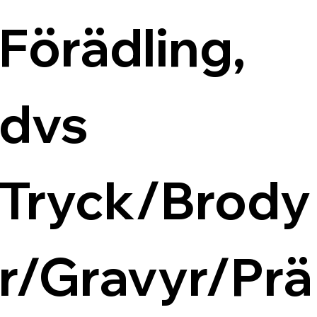
Förädling, 
dvs 
Tryck/Brody
r/Gravyr/Prä