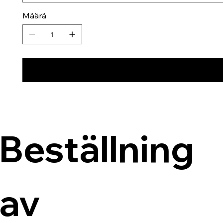
Määrä
Beställning 
av 