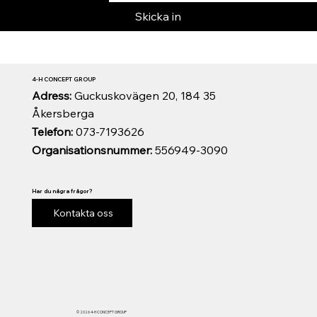
Skicka in
4-H CONCEPT GROUP
Adress:
Guckuskovägen 20, 184 35
Åkersberga
Telefon:
073-7193626
Organisationsnummer:
556949-3090
Har du några frågor?
Kontakta oss
© 2026 4-H CONCEPT GROUP