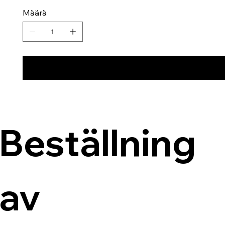
Määrä
Beställning 
av 