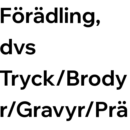
Förädling, 
dvs 
Tryck/Brody
r/Gravyr/Prä