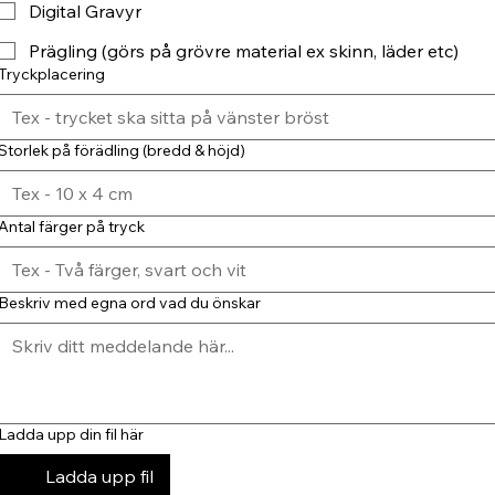
Digital Gravyr
Prägling (görs på grövre material ex skinn, läder etc)
Tryckplacering
Storlek på förädling (bredd & höjd)
Antal färger på tryck
Beskriv med egna ord vad du önskar
Ladda upp din fil här
Ladda upp fil