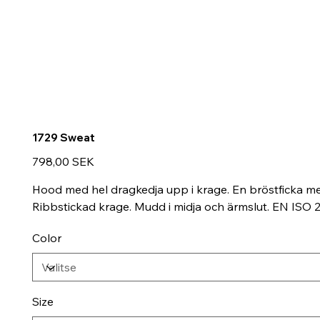
1729 Sweat
Hinta
798,00 SEK
Hood med hel dragkedja upp i krage. En bröstficka me
Ribbstickad krage. Mudd i midja och ärmslut. EN ISO 2
Color
Size