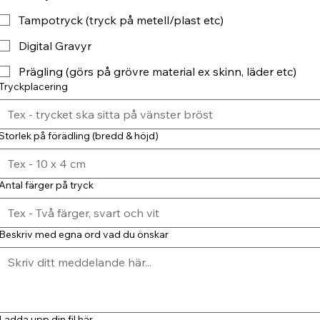
Tampotryck (tryck på metell/plast etc)
Digital Gravyr
Prägling (görs på grövre material ex skinn, läder etc)
Tryckplacering
Storlek på förädling (bredd & höjd)
Antal färger på tryck
Beskriv med egna ord vad du önskar
Ladda upp din fil här