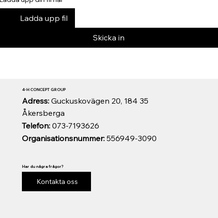
Ladda upp fil
Skicka in
4-H CONCEPT GROUP
Adress:
Guckuskovägen 20, 184 35
Åkersberga
Telefon:
073-7193626
Organisationsnummer:
556949-3090
Har du några frågor?
Kontakta oss