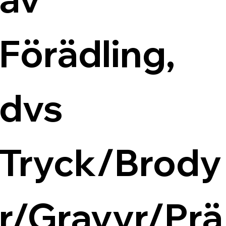
Förädling, 
dvs 
Tryck/Brody
r/Gravyr/Prä