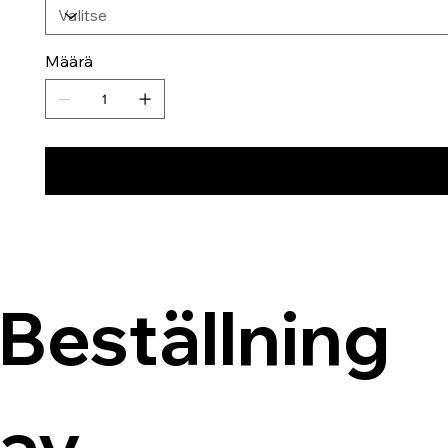
Määrä
Beställning 
av 