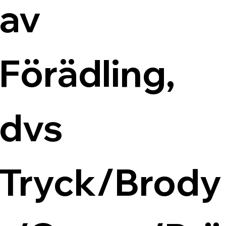
av 
Förädling, 
dvs 
Tryck/Brody