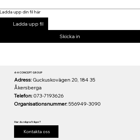
Ladda upp din fil här
Ladda upp fil
Skicka in
4-H CONCEPT GROUP
Adress:
Guckuskovägen 20, 184 35
Åkersberga
Telefon:
073-7193626
Organisationsnummer:
556949-3090
Har du några frågor?
Kontakta oss