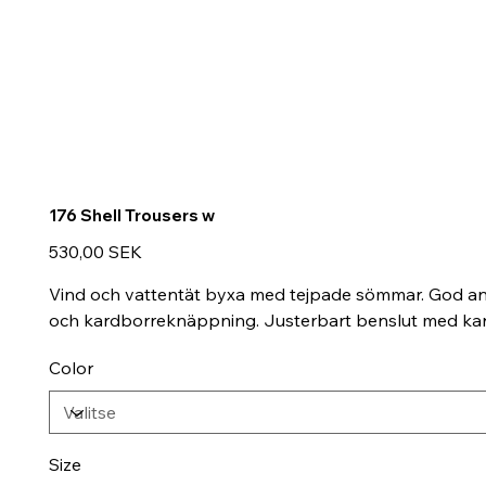
176 Shell Trousers w
Hinta
530,00 SEK
Vind och vattentät byxa med tejpade sömmar. God andn
och kardborreknäppning. Justerbart benslut med kar
Color
Size