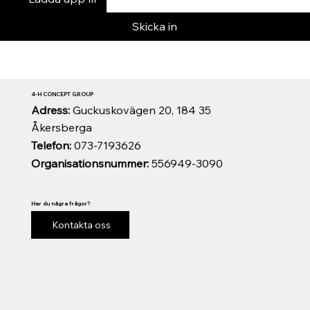
Skicka in
4-H CONCEPT GROUP
Adress:
Guckuskovägen 20, 184 35
Åkersberga
Telefon:
073-7193626
Organisationsnummer:
556949-3090
Har du några frågor?
Kontakta oss