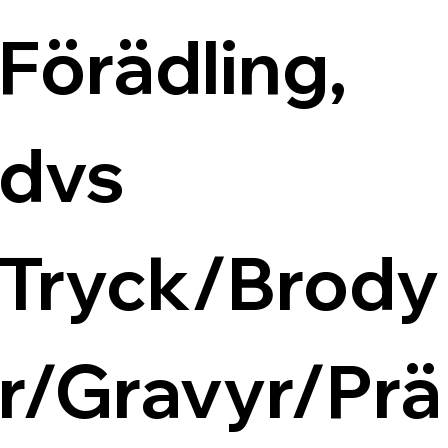
Förädling, 
dvs 
Tryck/Brody
r/Gravyr/Prä