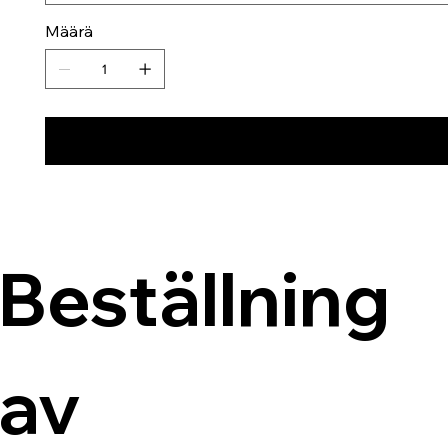
Määrä
Beställning 
av 