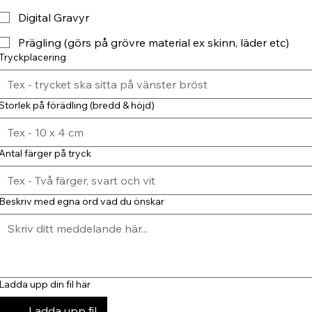
Digital Gravyr
Prägling (görs på grövre material ex skinn, läder etc)
Tryckplacering
Storlek på förädling (bredd & höjd)
Antal färger på tryck
Beskriv med egna ord vad du önskar
Ladda upp din fil här
Ladda upp fil