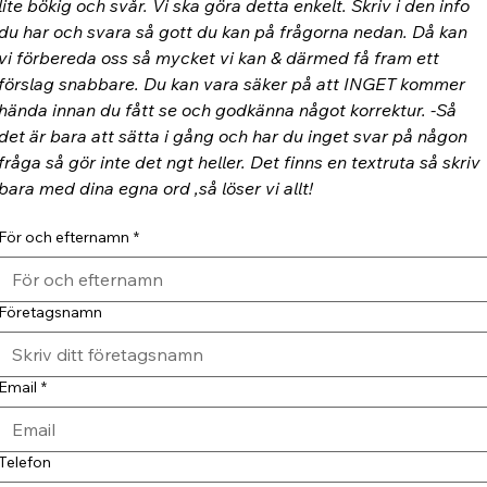
lite bökig och svår. Vi ska göra detta enkelt. Skriv i den info 
du har och svara så gott du kan på frågorna nedan. Då kan 
vi förbereda oss så mycket vi kan & därmed få fram ett 
förslag snabbare. Du kan vara säker på att INGET kommer 
hända innan du fått se och godkänna något korrektur. -Så 
det är bara att sätta i gång och har du inget svar på någon 
fråga så gör inte det ngt heller. Det finns en textruta så skriv 
bara med dina egna ord ,så löser vi allt!
För och efternamn
*
Företagsnamn
Email
*
Telefon