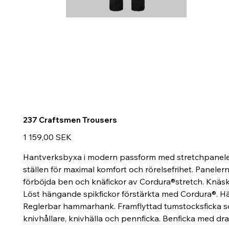
237 Craftsmen Trousers
Hinta
1 159,00 SEK
Hantverksbyxa i modern passform med stretchpanele
ställen för maximal komfort och rörelsefrihet. Panelern
förböjda ben och knäfickor av Cordura®stretch. Knäsky
Löst hängande spikfickor förstärkta med Cordura®. Hän
Reglerbar hammarhank. Framflyttad tumstocksficka som
knivhållare, knivhälla och pennficka. Benficka med dra