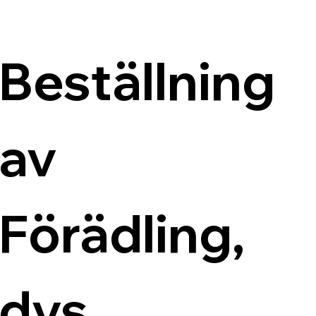
Beställning 
av 
Förädling, 
dvs 