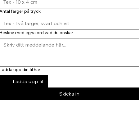
Antal färger på tryck
Beskriv med egna ord vad du önskar
Ladda upp din fil här
Ladda upp fil
Skicka in