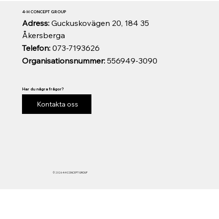
4-H CONCEPT GROUP
Adress:
Guckuskovägen 20, 184 35
Åkersberga
Telefon:
073-7193626
Organisationsnummer:
556949-3090
Har du några frågor?
Kontakta oss
© 2026 4-H CONCEPT GROUP