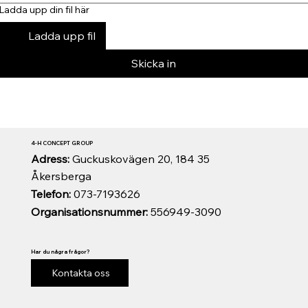
Ladda upp din fil här
Ladda upp fil
Skicka in
4-H CONCEPT GROUP
Adress:
Guckuskovägen 20, 184 35
Åkersberga
Telefon:
073-7193626
Organisationsnummer:
556949-3090
Har du några frågor?
Kontakta oss