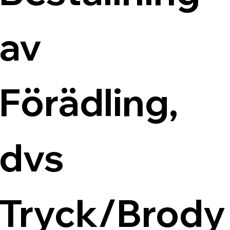
av 
Förädling, 
dvs 
Tryck/Brody