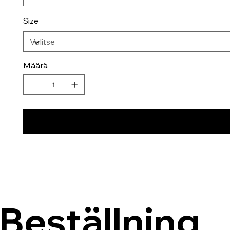
Size
Määrä
Beställning 