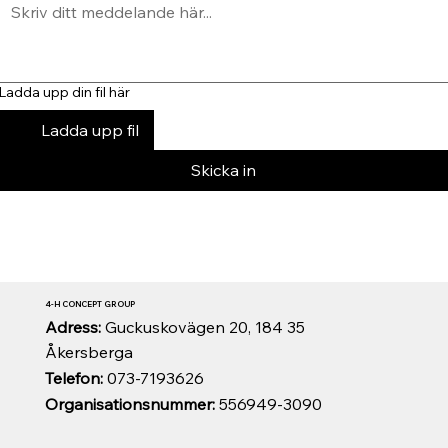
Ladda upp din fil här
Ladda upp fil
Skicka in
4-H CONCEPT GROUP
Adress:
Guckuskovägen 20, 184 35
Åkersberga
Telefon:
073-7193626
Organisationsnummer:
556949-3090