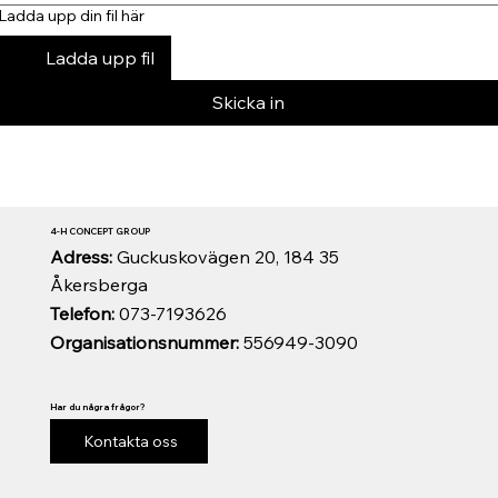
Ladda upp din fil här
Ladda upp fil
Skicka in
4-H CONCEPT GROUP
Adress:
Guckuskovägen 20, 184 35
Åkersberga
Telefon:
073-7193626
Organisationsnummer:
556949-3090
Har du några frågor?
Kontakta oss