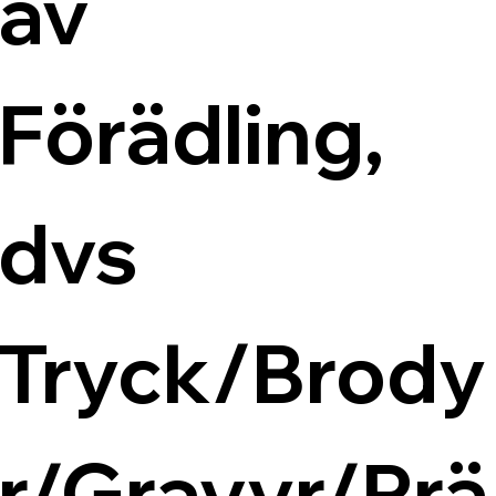
av 
Förädling, 
dvs 
Tryck/Brody
r/Gravyr/Prä