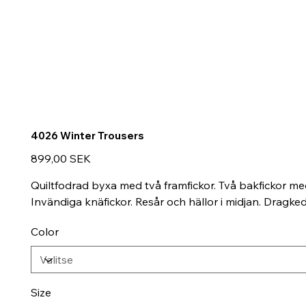
4026 Winter Trousers
Hinta
899,00 SEK
Quiltfodrad byxa med två framfickor. Två bakfickor m
Invändiga knäfickor. Resår och hällor i midjan. Dragke
Color
Size