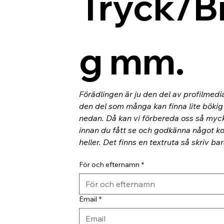
Tryck/B
g mm.
Förädlingen är ju den del av profilmedi
den del som många kan finna lite bökig o
nedan. Då kan vi förbereda oss så myc
innan du fått se och godkänna något kor
heller. Det finns en textruta så skriv ba
För och efternamn
*
Email
*