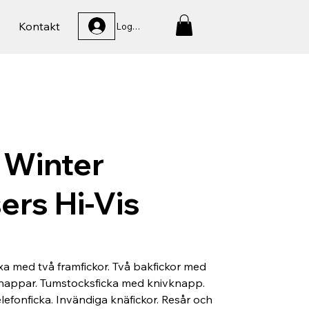
Kontakt
Logga In
 Winter
ers Hi-Vis
xa med två framfickor. Två bakfickor med
knappar. Tumstocksficka med knivknapp.
lefonficka. Invändiga knäfickor. Resår och