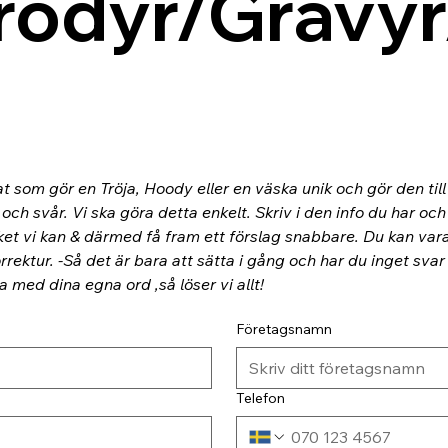
rodyr/Gravyr
at som gör en Tröja, Hoody eller en väska unik och gör den til
ch svår. Vi ska göra detta enkelt. Skriv i den info du har och
ket vi kan & därmed få fram ett förslag snabbare. Du kan va
rektur. -Så det är bara att sätta i gång och har du inget svar
ra med dina egna ord ,så löser vi allt!
Företagsnamn
Telefon