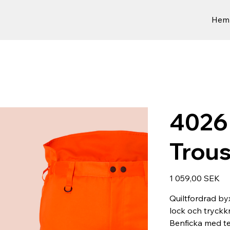
Hem
4026
Trous
Hinta
1 059,00 SEK
Quiltfordrad by
lock och tryck
Benficka med te