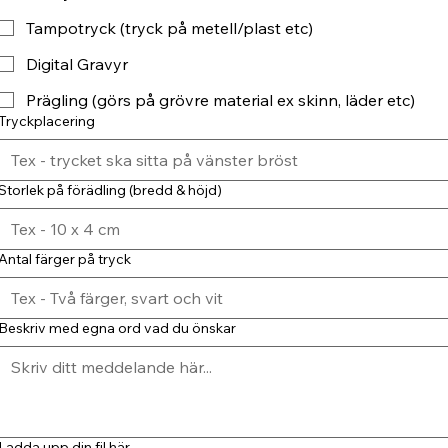
Tampotryck (tryck på metell/plast etc)
Digital Gravyr
Prägling (görs på grövre material ex skinn, läder etc)
Tryckplacering
Storlek på förädling (bredd & höjd)
Antal färger på tryck
Beskriv med egna ord vad du önskar
Ladda upp din fil här