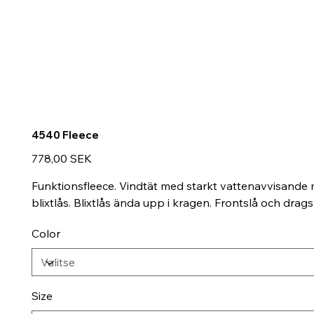
4540 Fleece
Hinta
778,00 SEK
Funktionsfleece. Vindtät med starkt vattenavvisande m
blixtlås. Blixtlås ända upp i kragen. Frontslå och drag
Color
Size