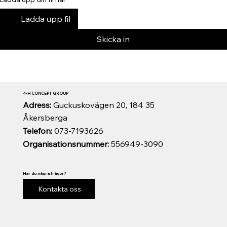
Ladda upp fil
Skicka in
4-H CONCEPT GROUP
Adress:
Guckuskovägen 20, 184 35
Åkersberga
Telefon:
073-7193626
Organisationsnummer:
556949-3090
Har du några frågor?
Kontakta oss