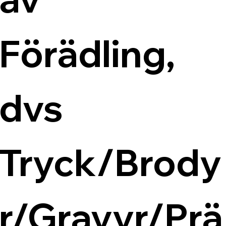
Förädling, 
dvs 
Tryck/Brody
r/Gravyr/Prä