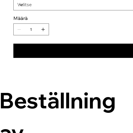
Määrä
Beställning 
av 