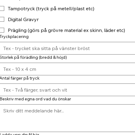
Tampotryck (tryck på metell/plast etc)
Digital Gravyr
Prägling (görs på grövre material ex skinn, läder etc)
Tryckplacering
Storlek på förädling (bredd & höjd)
Antal färger på tryck
Beskriv med egna ord vad du önskar
Ladda upp din fil här