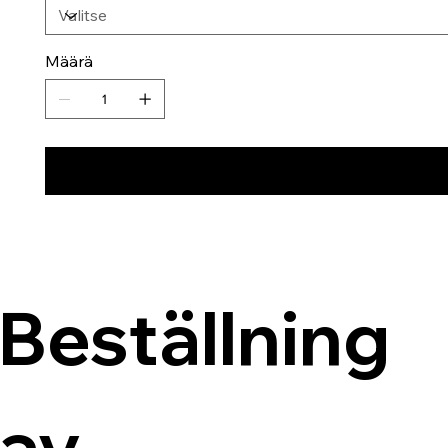
Määrä
Beställning 
av 