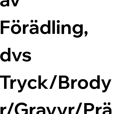
Förädling, 
dvs 
Tryck/Brody
r/Gravyr/Prä