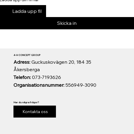
Ladda upp fil
Skicka in
4-H CONCEPT GROUP
Adress:
Guckuskovägen 20, 184 35
Åkersberga
Telefon:
073-7193626
Organisationsnummer:
556949-3090
Har du några frågor?
Kontakta oss