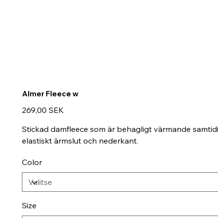
Almer Fleece w
Hinta
269,00 SEK
Stickad damfleece som är behagligt värmande samtidi
elastiskt ärmslut och nederkant.
Color
Size