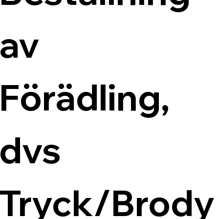
av 
Förädling, 
dvs 
Tryck/Brody