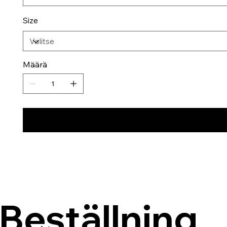
Size
Määrä
Beställning 