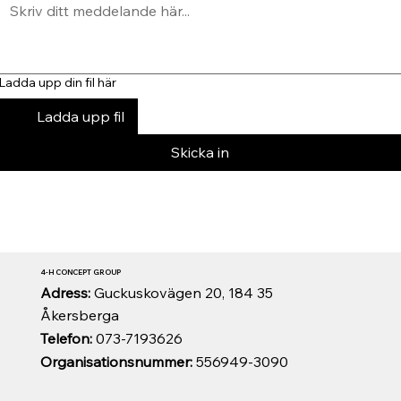
Ladda upp din fil här
Ladda upp fil
Skicka in
4-H CONCEPT GROUP
Adress:
Guckuskovägen 20, 184 35
Åkersberga
Telefon:
073-7193626
Organisationsnummer:
556949-3090