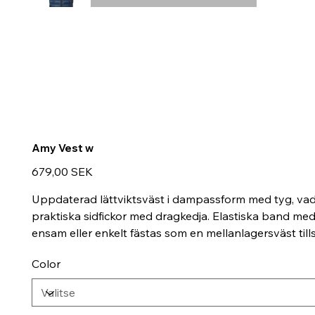
Amy Vest w
Hinta
679,00 SEK
Uppdaterad lättviktsväst i dampassform med tyg, vad
praktiska sidfickor med dragkedja. Elastiska band med
ensam eller enkelt fästas som en mellanlagersväst ti
Color