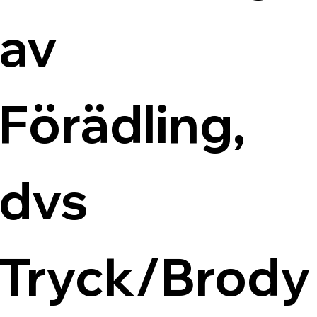
av 
Förädling, 
dvs 
Tryck/Brody