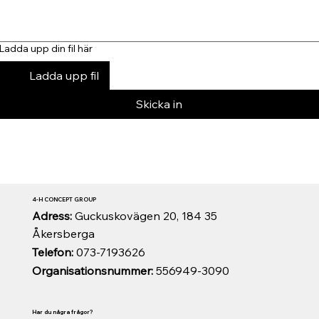
Ladda upp din fil här
Ladda upp fil
Skicka in
4-H CONCEPT GROUP
Adress:
Guckuskovägen 20, 184 35
Åkersberga
Telefon:
073-7193626
Organisationsnummer:
556949-3090
Har du några frågor?