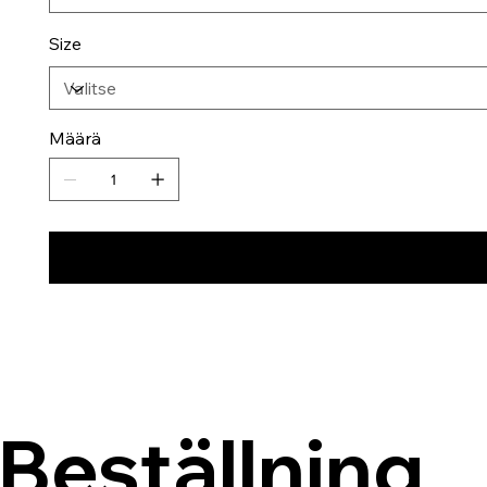
Size
Määrä
Beställning 