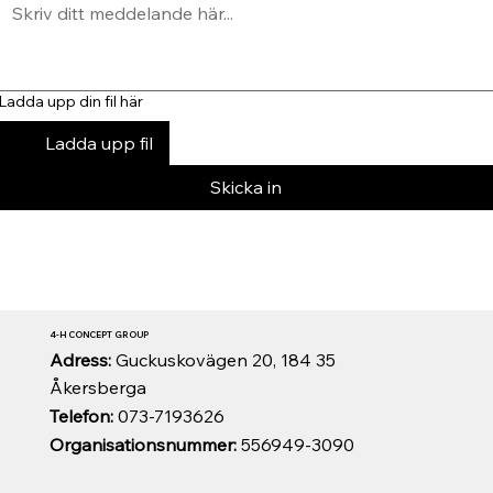
Ladda upp din fil här
Ladda upp fil
Skicka in
4-H CONCEPT GROUP
Adress:
Guckuskovägen 20, 184 35
Åkersberga
Telefon:
073-7193626
Organisationsnummer:
556949-3090