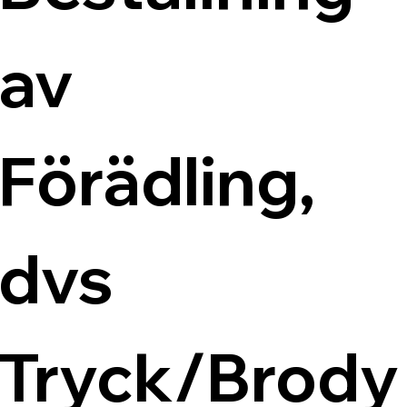
av 
Förädling, 
dvs 
Tryck/Brody