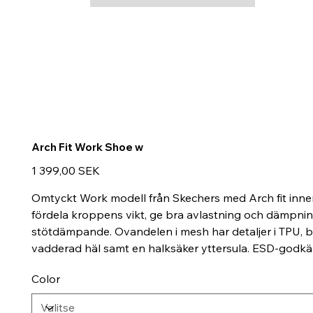
Arch Fit Work Shoe w
Hinta
1 399,00 SEK
Omtyckt Work modell från Skechers med Arch fit innersul
fördela kroppens vikt, ge bra avlastning och dämpni
stötdämpande. Ovandelen i mesh har detaljer i TPU, båd
vadderad häl samt en halksäker yttersula. ESD-godkä
Color