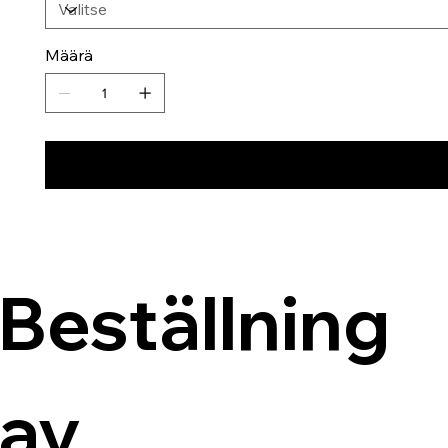
Määrä
Beställning 
av 