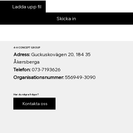
Ladda upp fil
Skicka in
4-H CONCEPT GROUP
Adress:
Guckuskovägen 20, 184 35
Åkersberga
Telefon:
073-7193626
Organisationsnummer:
556949-3090
Har du några frågor?
Kontakta oss