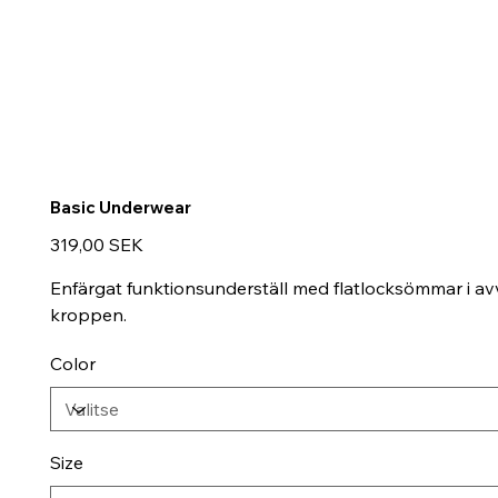
Basic Underwear
Hinta
319,00 SEK
Enfärgat funktionsunderställ med flatlocksömmar i avv
kroppen.
Color
Size