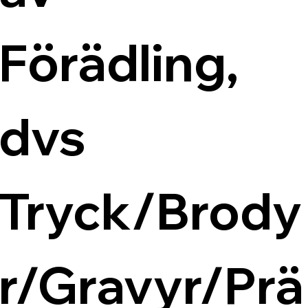
Förädling, 
dvs 
Tryck/Brody
r/Gravyr/Prä