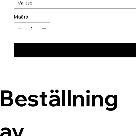
Määrä
Beställning 
av 