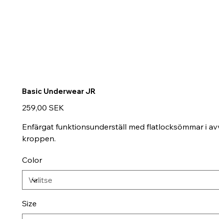
Basic Underwear JR
Hinta
259,00 SEK
Enfärgat funktionsunderställ med flatlocksömmar i avv
kroppen.
Color
Size