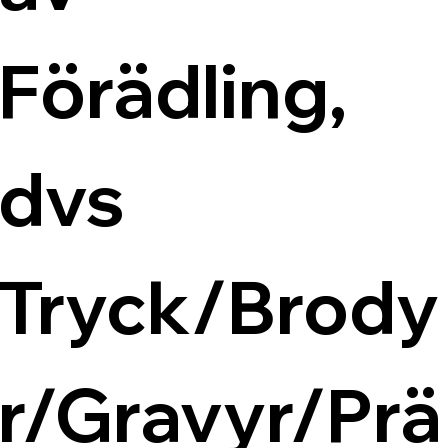
Förädling, 
dvs 
Tryck/Brody
r/Gravyr/Prä