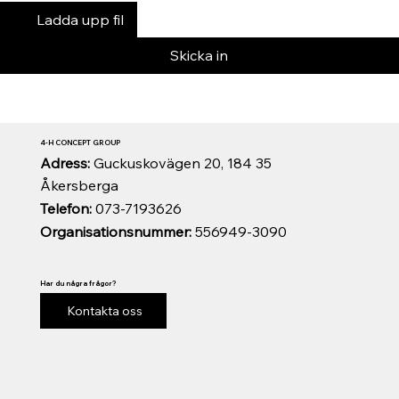
Ladda upp fil
Skicka in
4-H CONCEPT GROUP
Adress:
Guckuskovägen 20, 184 35
Åkersberga
Telefon:
073-7193626
Organisationsnummer:
556949-3090
Har du några frågor?
Kontakta oss