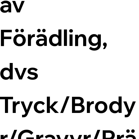
av 
Förädling, 
dvs 
Tryck/Brody
r/Gravyr/Prä