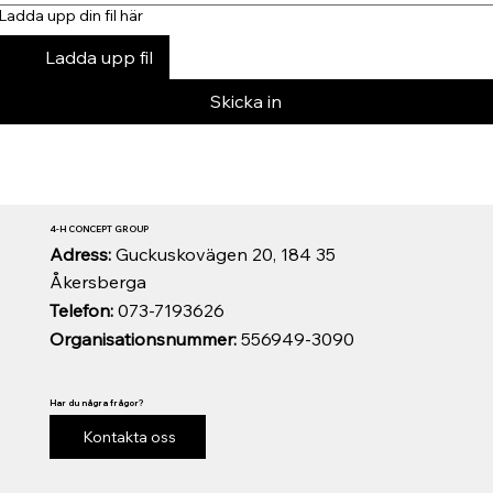
Ladda upp din fil här
Ladda upp fil
Skicka in
4-H CONCEPT GROUP
Adress:
Guckuskovägen 20, 184 35
Åkersberga
Telefon:
073-7193626
Organisationsnummer:
556949-3090
Har du några frågor?
Kontakta oss