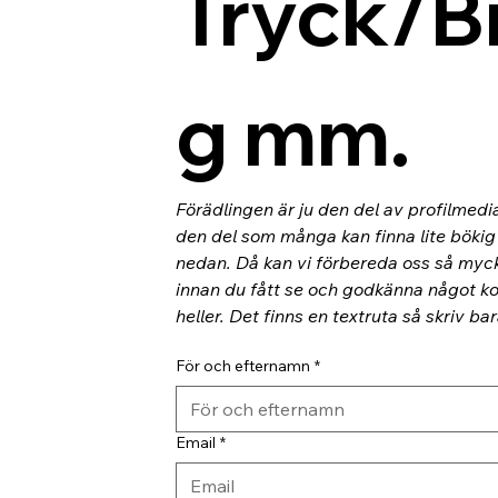
Tryck/B
g mm.
Förädlingen är ju den del av profilmedi
den del som många kan finna lite bökig o
nedan. Då kan vi förbereda oss så myc
innan du fått se och godkänna något kor
heller. Det finns en textruta så skriv ba
För och efternamn
*
Email
*