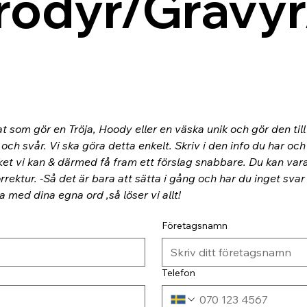
rodyr/Gravyr
at som gör en Tröja, Hoody eller en väska unik och gör den til
ch svår. Vi ska göra detta enkelt. Skriv i den info du har och
ket vi kan & därmed få fram ett förslag snabbare. Du kan va
rektur. -Så det är bara att sätta i gång och har du inget svar
ra med dina egna ord ,så löser vi allt!
Företagsnamn
Telefon