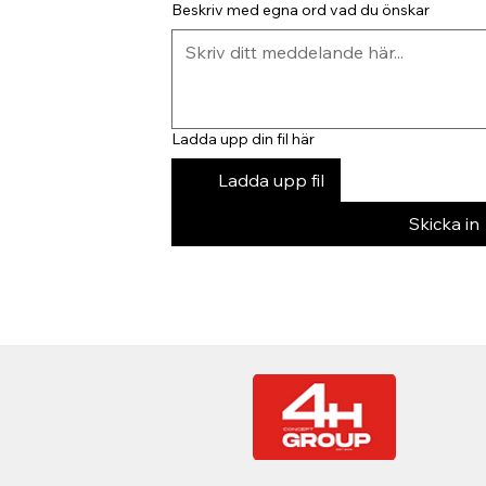
Beskriv med egna ord vad du önskar
Ladda upp din fil här
Ladda upp fil
Skicka in