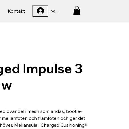
Kontakt
Logga In
ged Impulse 3
 w
med ovandel i mesh som andas, bootie-
 mellanfoten och framfoten och ger det
höver. Mellansula i Charged Cushioning®