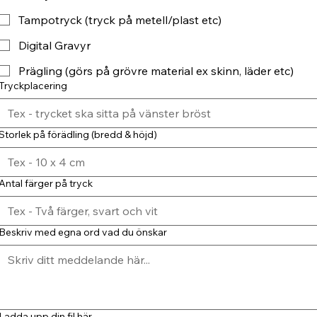
Tampotryck (tryck på metell/plast etc)
Digital Gravyr
Prägling (görs på grövre material ex skinn, läder etc)
Tryckplacering
Storlek på förädling (bredd & höjd)
Antal färger på tryck
Beskriv med egna ord vad du önskar
Ladda upp din fil här