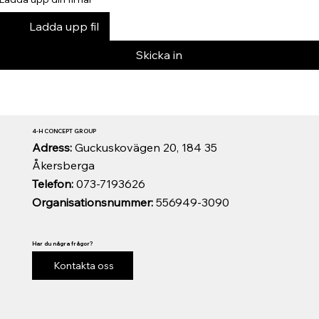
Ladda upp fil
Skicka in
4-H CONCEPT GROUP
Adress:
Guckuskovägen 20, 184 35
Åkersberga
Telefon:
073-7193626
Organisationsnummer:
556949-3090
Har du några frågor?
Kontakta oss