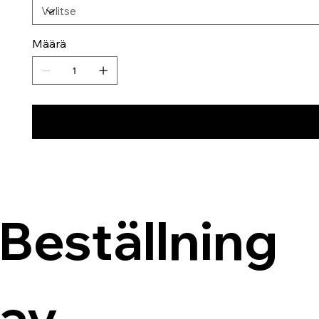
Määrä
Beställning 
av 