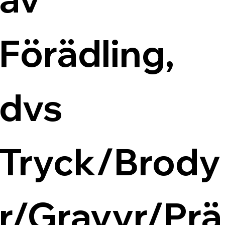
Förädling, 
dvs 
Tryck/Brody
r/Gravyr/Prä