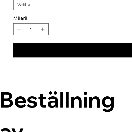
Määrä
Beställning 
av 