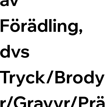
Förädling, 
dvs 
Tryck/Brody
r/Gravyr/Prä