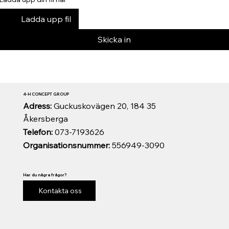
Ladda upp fil
Skicka in
4-H CONCEPT GROUP
Adress:
Guckuskovägen 20, 184 35
Åkersberga
Telefon:
073-7193626
Organisationsnummer:
556949-3090
Har du några frågor?
Kontakta oss