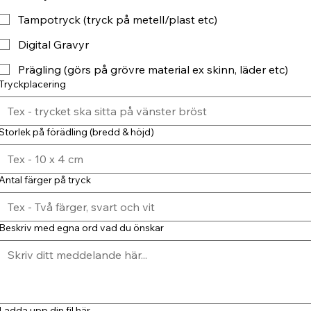
Tampotryck (tryck på metell/plast etc)
Digital Gravyr
Prägling (görs på grövre material ex skinn, läder etc)
Tryckplacering
Storlek på förädling (bredd & höjd)
Antal färger på tryck
Beskriv med egna ord vad du önskar
Ladda upp din fil här