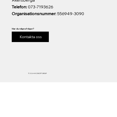
Telefon:
073-7193626
Organisationsnummer:
556949-3090
Har du några frågor?
Kontakta oss
© 2026 4-H CONCEPT GROUP