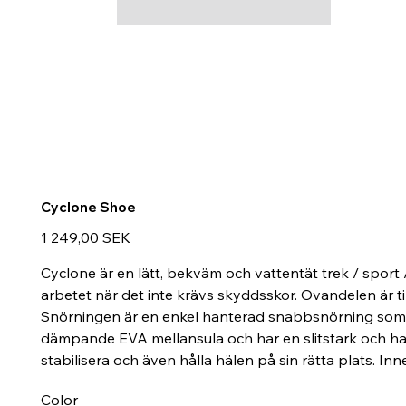
Cyclone Shoe
Hinta
1 249,00 SEK
Cyclone är en lätt, bekväm och vattentät trek / sport 
arbetet när det inte krävs skyddsskor. Ovandelen är till
Snörningen är en enkel hanterad snabbsnörning som o
dämpande EVA mellansula och har en slitstark och halks
stabilisera och även hålla hälen på sin rätta plats. I
Color