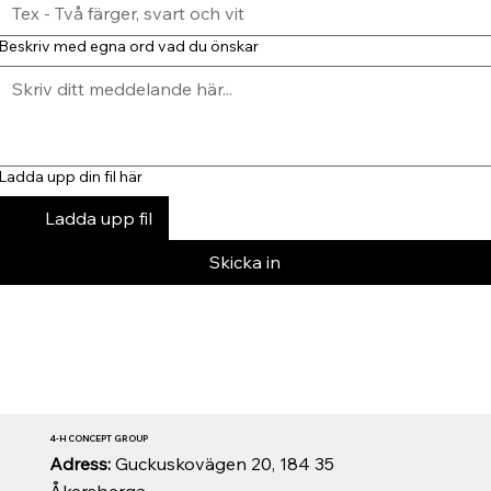
Beskriv med egna ord vad du önskar
Ladda upp din fil här
Ladda upp fil
Skicka in
4-H CONCEPT GROUP
Adress:
Guckuskovägen 20, 184 35
Åkersberga