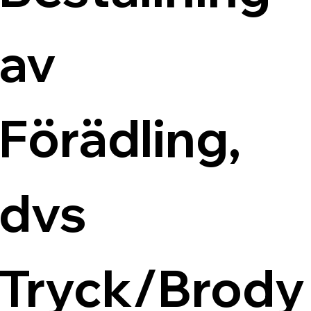
av 
Förädling, 
dvs 
Tryck/Brody