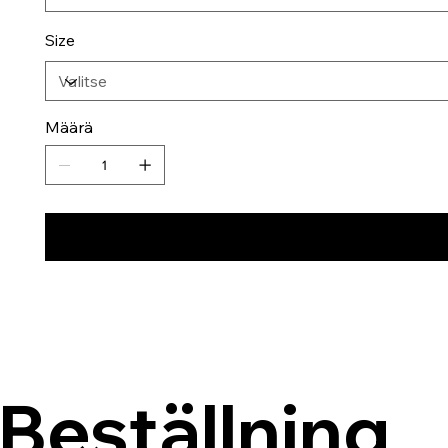
Size
Määrä
Beställning 