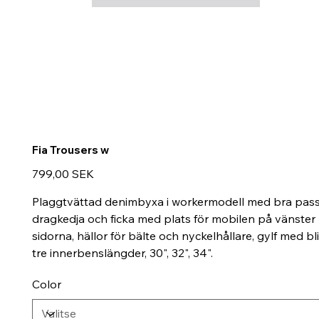
Fia Trousers w
Hinta
799,00 SEK
Plaggtvättad denimbyxa i workermodell med bra passfo
dragkedja och ficka med plats för mobilen på vänster
sidorna, hällor för bälte och nyckelhållare, gylf med b
tre innerbenslängder, 30", 32", 34".
Color