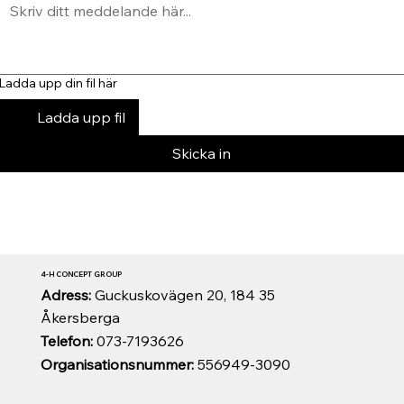
Ladda upp din fil här
Ladda upp fil
Skicka in
4-H CONCEPT GROUP
Adress:
Guckuskovägen 20, 184 35
Åkersberga
Telefon:
073-7193626
Organisationsnummer:
556949-3090