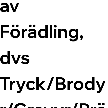
av 
Förädling, 
dvs 
Tryck/Brody