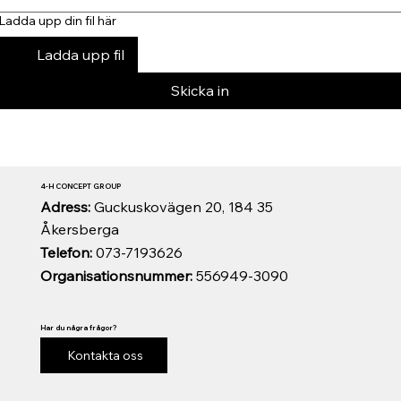
Ladda upp din fil här
Ladda upp fil
Skicka in
4-H CONCEPT GROUP
Adress:
Guckuskovägen 20, 184 35
Åkersberga
Telefon:
073-7193626
Organisationsnummer:
556949-3090
Har du några frågor?
Kontakta oss