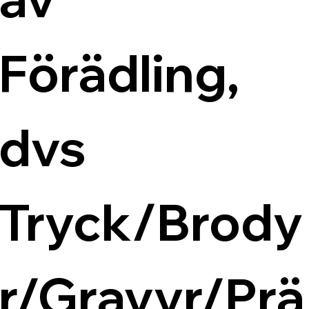
Förädling, 
dvs 
Tryck/Brody
r/Gravyr/Prä