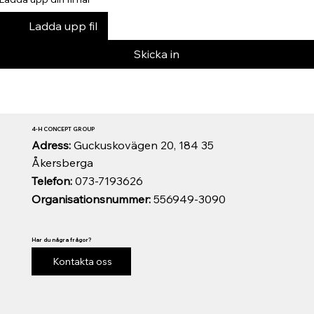
Ladda upp fil
Skicka in
4-H CONCEPT GROUP
Adress:
Guckuskovägen 20, 184 35
Åkersberga
Telefon:
073-7193626
Organisationsnummer:
556949-3090
Har du några frågor?
Kontakta oss