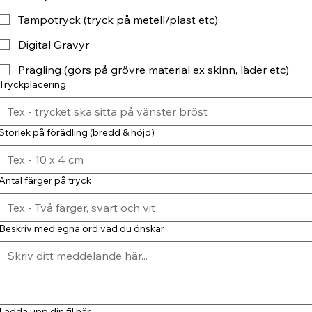
Tampotryck (tryck på metell/plast etc)
Digital Gravyr
Prägling (görs på grövre material ex skinn, läder etc)
Tryckplacering
Storlek på förädling (bredd & höjd)
Antal färger på tryck
Beskriv med egna ord vad du önskar
Ladda upp din fil här