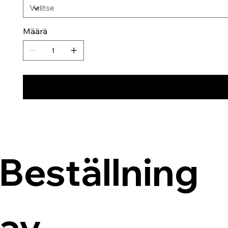
Määrä
Beställning 
av 