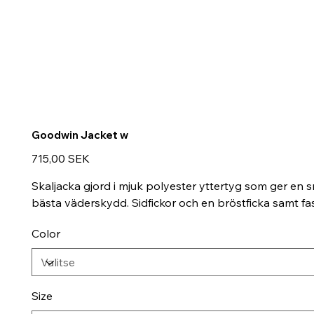
Goodwin Jacket w
Hinta
715,00 SEK
Skaljacka gjord i mjuk polyester yttertyg som ger en
bästa väderskydd. Sidfickor och en bröstficka samt fa
Color
Size