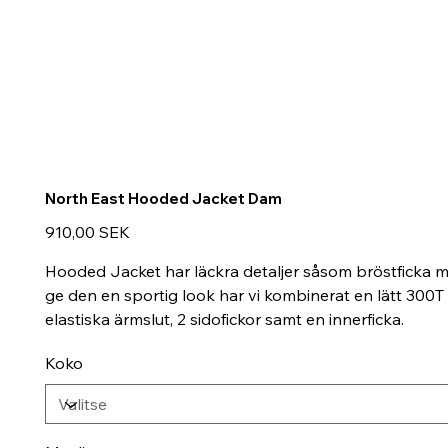
North East Hooded Jacket Dam
Hinta
910,00 SEK
Hooded Jacket har läckra detaljer såsom bröstficka me
ge den en sportig look har vi kombinerat en lätt 300T 
elastiska ärmslut, 2 sidofickor samt en innerficka.
Koko