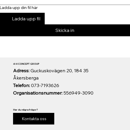
Ladda upp din fil här
Ladda upp fil
Skicka in
4-H CONCEPT GROUP
Adress:
Guckuskovägen 20, 184 35
Åkersberga
Telefon:
073-7193626
Organisationsnummer:
556949-3090
Har du några frågor?
Kontakta oss