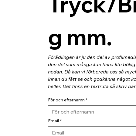
Tryck/B
g mm.
Förädlingen är ju den del av profilmedi
den del som många kan finna lite bökig o
nedan. Då kan vi förbereda oss så myc
innan du fått se och godkänna något kor
heller. Det finns en textruta så skriv ba
För och efternamn
*
Email
*