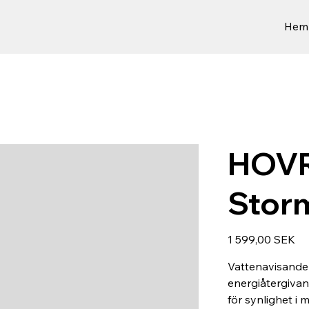
Hem
HOVR
Stor
Hinta
1 599,00 SEK
Vattenavisande
energiåtergivan
för synlighet i 