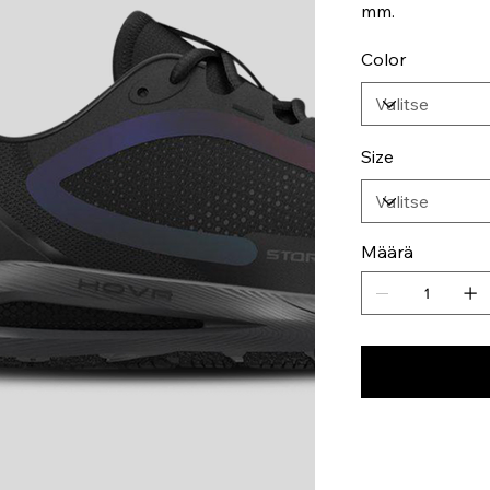
mm.
Color
Size
Määrä