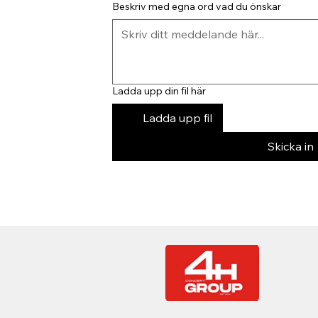
Beskriv med egna ord vad du önskar
Ladda upp din fil här
Ladda upp fil
Skicka in