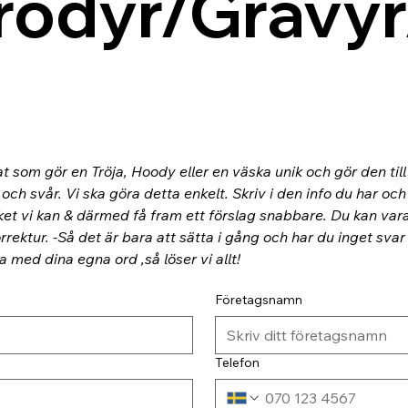
rodyr/Gravyr
at som gör en Tröja, Hoody eller en väska unik och gör den til
ch svår. Vi ska göra detta enkelt. Skriv i den info du har och
ket vi kan & därmed få fram ett förslag snabbare. Du kan va
rektur. -Så det är bara att sätta i gång och har du inget svar
ra med dina egna ord ,så löser vi allt!
Företagsnamn
Telefon