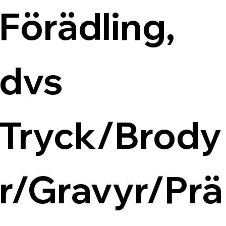
Förädling, 
dvs 
Tryck/Brody
r/Gravyr/Prä