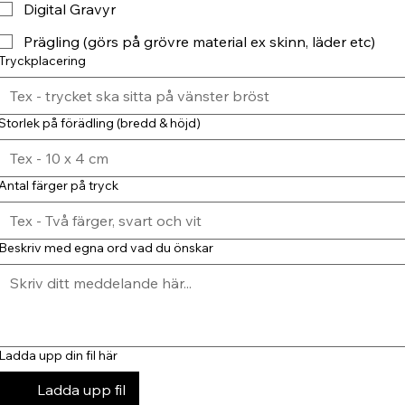
Digital Gravyr
Prägling (görs på grövre material ex skinn, läder etc)
Tryckplacering
Storlek på förädling (bredd & höjd)
Antal färger på tryck
Beskriv med egna ord vad du önskar
Ladda upp din fil här
Ladda upp fil