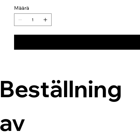
Määrä
Beställning 
av 