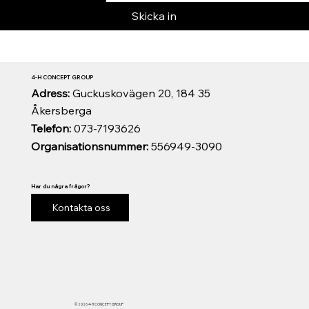
Skicka in
4-H CONCEPT GROUP
Adress:
Guckuskovägen 20, 184 35
Åkersberga
Telefon:
073-7193626
Organisationsnummer:
556949-3090
Har du några frågor?
Kontakta oss
© 2026 4-H CONCEPT GROUP