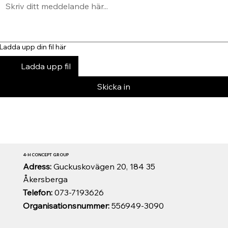
Ladda upp din fil här
Ladda upp fil
Skicka in
4-H CONCEPT GROUP
Adress:
Guckuskovägen 20, 184 35
Åkersberga
Telefon:
073-7193626
Organisationsnummer:
556949-3090