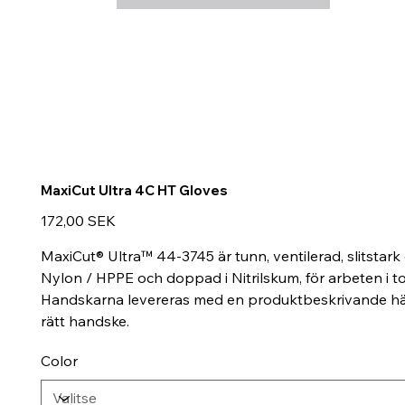
MaxiCut Ultra 4C HT Gloves
Hinta
172,00 SEK
MaxiCut® Ultra™ 44-3745 är tunn, ventilerad, slitstar
Nylon / HPPE och doppad i Nitrilskum, för arbeten i t
Handskarna levereras med en produktbeskrivande hänge
rätt handske.
Color