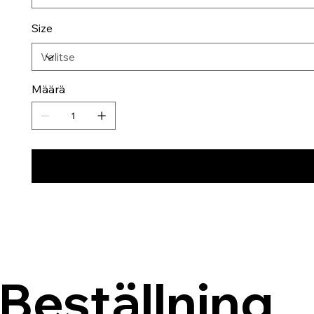
Size
Määrä
Beställning 