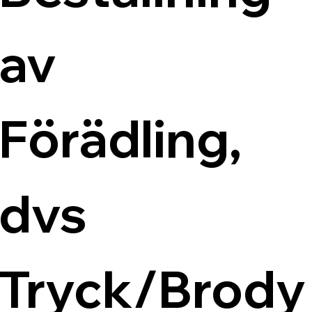
av 
Förädling, 
dvs 
Tryck/Brody