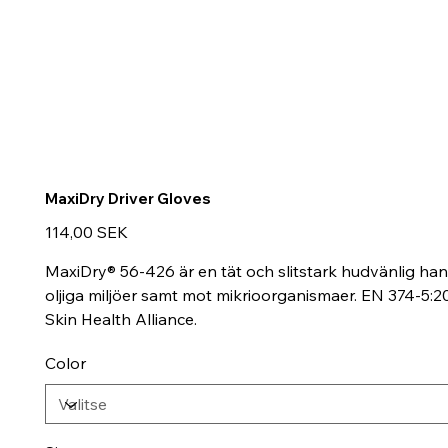
MaxiDry Driver Gloves
Hinta
114,00 SEK
MaxiDry® 56-426 är en tät och slitstark hudvänlig han
oljiga miljöer samt mot mikrioorganismaer. EN 374-5:
Skin Health Alliance.
Color