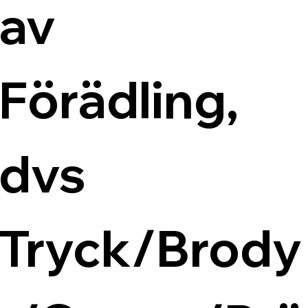
av 
Förädling, 
dvs 
Tryck/Brody