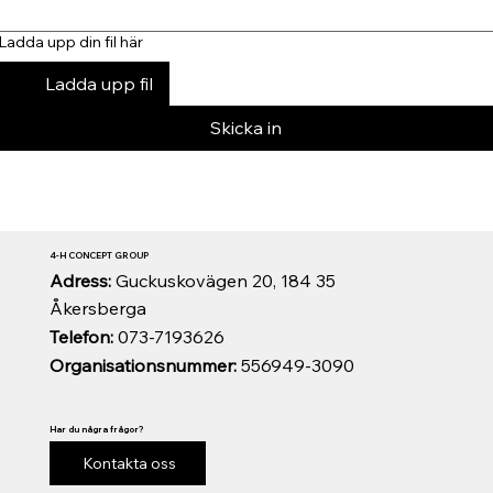
Ladda upp din fil här
Ladda upp fil
Skicka in
4-H CONCEPT GROUP
Adress:
Guckuskovägen 20, 184 35
Åkersberga
Telefon:
073-7193626
Organisationsnummer:
556949-3090
Har du några frågor?
Kontakta oss