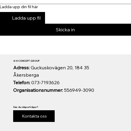
Ladda upp din fil här
Ladda upp fil
Skicka in
4-H CONCEPT GROUP
Adress:
Guckuskovägen 20, 184 35
Åkersberga
Telefon:
073-7193626
Organisationsnummer:
556949-3090
Har du några frågor?
Kontakta oss