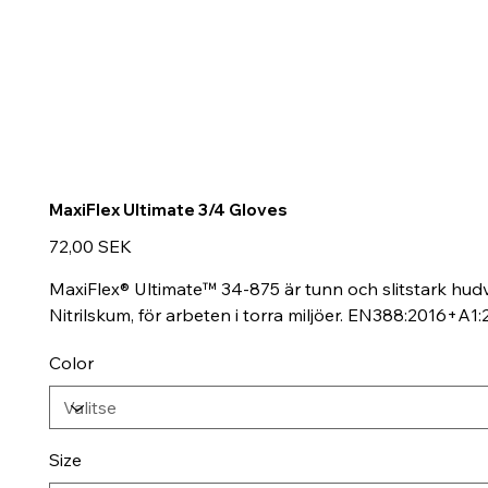
MaxiFlex Ultimate 3/4 Gloves
Hinta
72,00 SEK
MaxiFlex® Ultimate™ 34-875 är tunn och slitstark hud
Nitrilskum, för arbeten i torra miljöer. EN388:2016+A
Color
Size