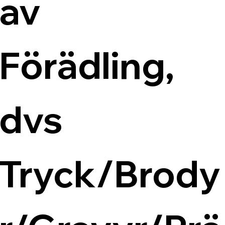
av 
Förädling, 
dvs 
Tryck/Brody