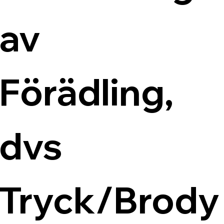
av 
Förädling, 
dvs 
Tryck/Brody