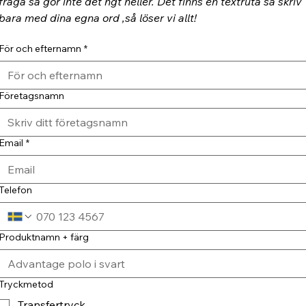
fråga så gör inte det ngt heller. Det finns en textruta så skriv 
bara med dina egna ord ,så löser vi allt!
För och efternamn
*
Företagsnamn
Email
*
Telefon
Produktnamn + färg
Tryckmetod
Transfertryck