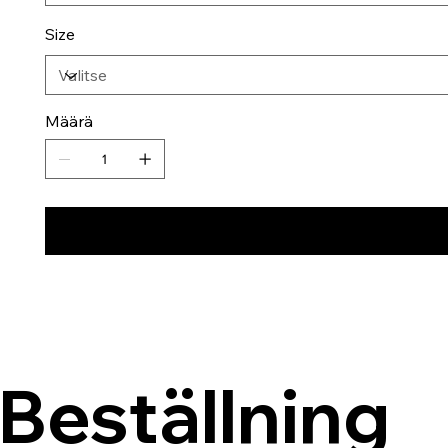
Size
Määrä
Beställning 