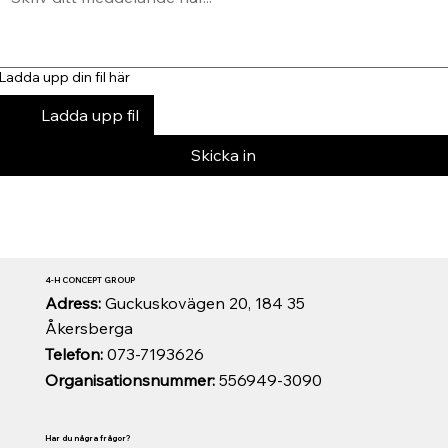
Ladda upp din fil här
Ladda upp fil
Skicka in
4-H CONCEPT GROUP
Adress:
Guckuskovägen 20, 184 35
Åkersberga
Telefon:
073-7193626
Organisationsnummer:
556949-3090
Har du några frågor?