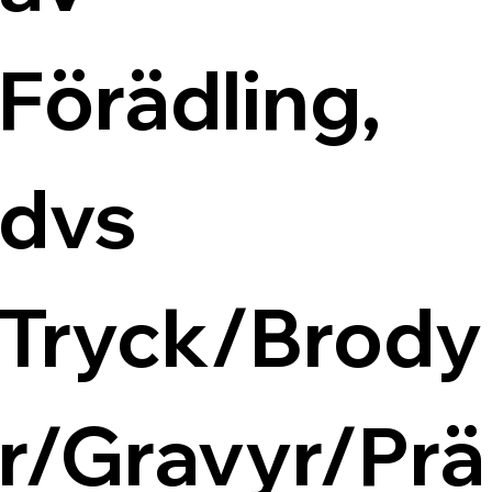
Förädling, 
dvs 
Tryck/Brody
r/Gravyr/Prä