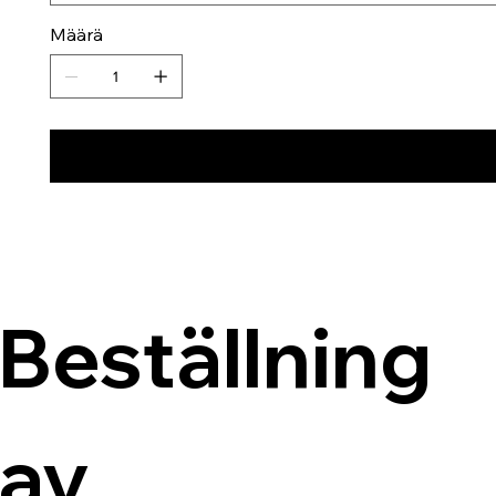
Määrä
Beställning 
av 