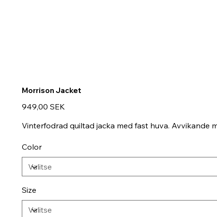
Morrison Jacket
Hinta
949,00 SEK
Vinterfodrad quiltad jacka med fast huva. Avvikande ma
Color
Size