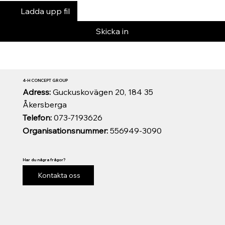
Ladda upp fil
Skicka in
4-H CONCEPT GROUP
Adress:
Guckuskovägen 20, 184 35
Åkersberga
Telefon:
073-7193626
Organisationsnummer:
556949-3090
Har du några frågor?
Kontakta oss