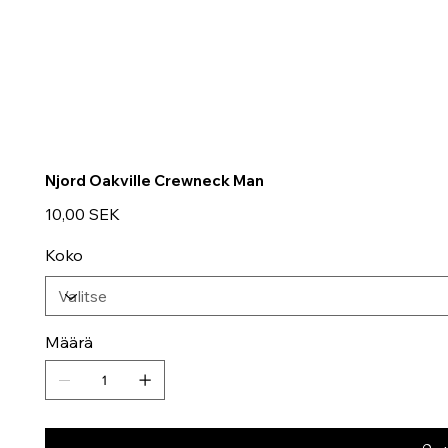
Njord Oakville Crewneck Man
Hinta
10,00 SEK
Koko
Määrä