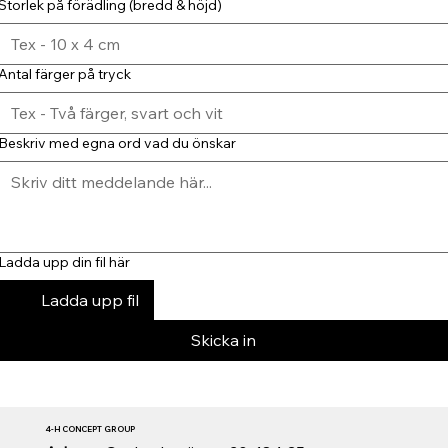
Storlek på förädling (bredd & höjd)
Antal färger på tryck
Beskriv med egna ord vad du önskar
Ladda upp din fil här
Ladda upp fil
Skicka in
4-H CONCEPT GROUP