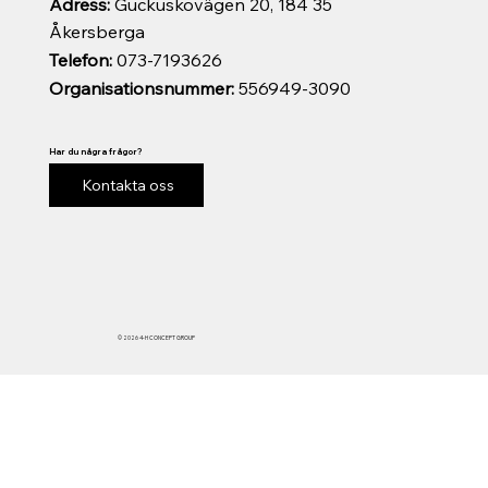
Adress:
Guckuskovägen 20, 184 35
Åkersberga
Telefon:
073-7193626
Organisationsnummer:
556949-3090
Har du några frågor?
Kontakta oss
© 2026 4-H CONCEPT GROUP